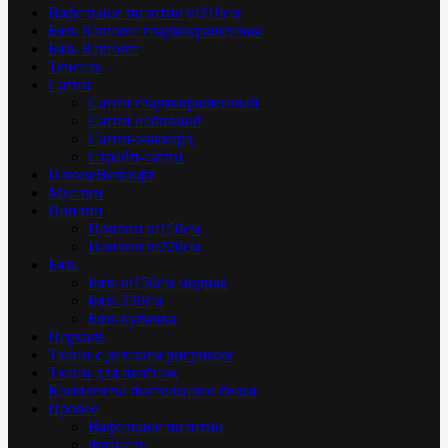
Вафельное полотно ш210см
Бязь Ranforce гладкокрашенная
Бязь Ranforce
Тенсель
Сатин
Сатин гладкокрашенный
Сатин набивной
Сатин-жаккард
Страйп-сатин
Плюш/Велсофт
Муслин
Поплин
Поплин ш150см
Поплин ш220см
Бязь
Бязь ш150см модная
Бязь 220см
Бязь кубанка
Перкаль
Ткани с детским рисунком
Ткани для пелёнок
Комплекты постельного белья
Прочее
Вафельное полотно
Фланель