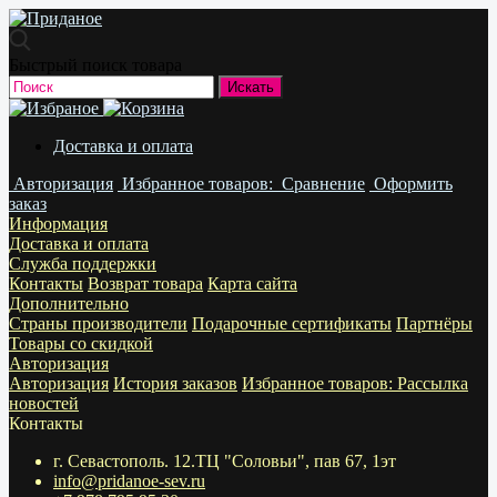
Быстрый поиск товара
Доставка и оплата
Авторизация
Избранное
товаров:
Сравнение
Оформить
заказ
Информация
Доставка и оплата
Служба поддержки
Контакты
Возврат товара
Карта сайта
Дополнительно
Страны производители
Подарочные сертификаты
Партнёры
Товары со скидкой
Авторизация
Авторизация
История заказов
Избранное
товаров:
Рассылка
новостей
Контакты
г. Севастополь. 12.ТЦ "Соловьи", пав 67, 1эт
info@pridanoe-sev.ru