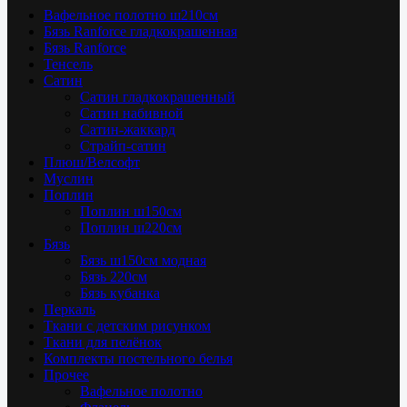
Вафельное полотно ш210см
Бязь Ranforce гладкокрашенная
Бязь Ranforce
Тенсель
Сатин
Сатин гладкокрашенный
Сатин набивной
Сатин-жаккард
Страйп-сатин
Плюш/Велсофт
Муслин
Поплин
Поплин ш150см
Поплин ш220см
Бязь
Бязь ш150см модная
Бязь 220см
Бязь кубанка
Перкаль
Ткани с детским рисунком
Ткани для пелёнок
Комплекты постельного белья
Прочее
Вафельное полотно