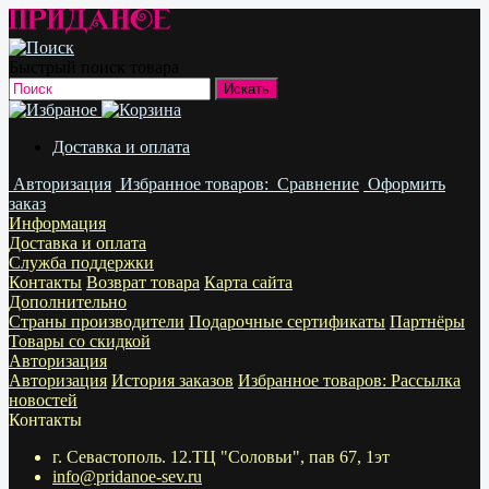
Быстрый поиск товара
Доставка и оплата
Авторизация
Избранное
товаров:
Сравнение
Оформить
заказ
Информация
Доставка и оплата
Служба поддержки
Контакты
Возврат товара
Карта сайта
Дополнительно
Страны производители
Подарочные сертификаты
Партнёры
Товары со скидкой
Авторизация
Авторизация
История заказов
Избранное
товаров:
Рассылка
новостей
Контакты
г. Севастополь. 12.ТЦ "Соловьи", пав 67, 1эт
info@pridanoe-sev.ru