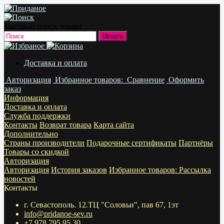
Быстрый поиск товара
Доставка и оплата
Авторизация
Избранное
товаров:
Сравнение
Оформить
заказ
Информация
Доставка и оплата
Служба поддержки
Контакты
Возврат товара
Карта сайта
Дополнительно
Страны производители
Подарочные сертификаты
Партнёры
Товары со скидкой
Авторизация
Авторизация
История заказов
Избранное
товаров:
Рассылка
новостей
Контакты
г. Севастополь. 12.ТЦ "Соловьи", пав 67, 1эт
info@pridanoe-sev.ru
+7 978 795 95 30