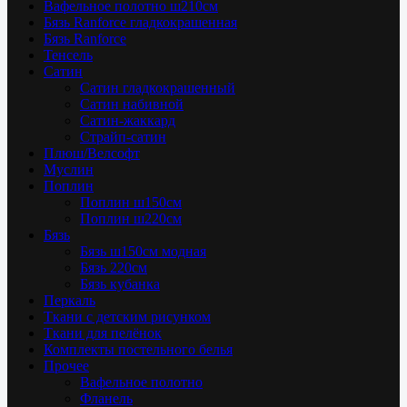
Вафельное полотно ш210см
Бязь Ranforce гладкокрашенная
Бязь Ranforce
Тенсель
Сатин
Сатин гладкокрашенный
Сатин набивной
Сатин-жаккард
Страйп-сатин
Плюш/Велсофт
Муслин
Поплин
Поплин ш150см
Поплин ш220см
Бязь
Бязь ш150см модная
Бязь 220см
Бязь кубанка
Перкаль
Ткани с детским рисунком
Ткани для пелёнок
Комплекты постельного белья
Прочее
Вафельное полотно
Фланель