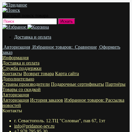
Быстрый поиск товара
Доставка и оплата
Авторизация
Избранное
товаров:
Сравнение
Оформить
заказ
Информация
Доставка и оплата
Служба поддержки
Контакты
Возврат товара
Карта сайта
Дополнительно
Страны производители
Подарочные сертификаты
Партнёры
Товары со скидкой
Авторизация
Авторизация
История заказов
Избранное
товаров:
Рассылка
новостей
Контакты
г. Севастополь. 12.ТЦ "Соловьи", пав 67, 1эт
info@pridanoe-sev.ru
+7 978 795 95 30