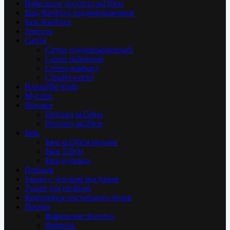
Вафельное полотно ш210см
Бязь Ranforce гладкокрашенная
Бязь Ranforce
Тенсель
Сатин
Сатин гладкокрашенный
Сатин набивной
Сатин-жаккард
Страйп-сатин
Плюш/Велсофт
Муслин
Поплин
Поплин ш150см
Поплин ш220см
Бязь
Бязь ш150см модная
Бязь 220см
Бязь кубанка
Перкаль
Ткани с детским рисунком
Ткани для пелёнок
Комплекты постельного белья
Прочее
Вафельное полотно
Фланель