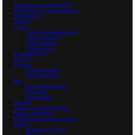
Вафельное полотно ш210см
Бязь Ranforce гладкокрашенная
Бязь Ranforce
Тенсель
Сатин
Сатин гладкокрашенный
Сатин набивной
Сатин-жаккард
Страйп-сатин
Плюш/Велсофт
Муслин
Поплин
Поплин ш150см
Поплин ш220см
Бязь
Бязь ш150см модная
Бязь 220см
Бязь кубанка
Перкаль
Ткани с детским рисунком
Ткани для пелёнок
Комплекты постельного белья
Прочее
Вафельное полотно