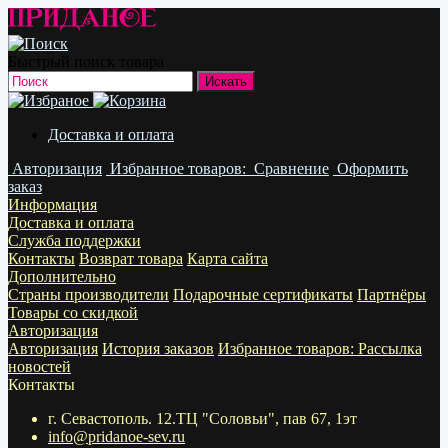
Быстрый поиск товара
Доставка и оплата
Авторизация
Избранное
товаров:
Сравнение
Оформить
заказ
Информация
Доставка и оплата
Служба поддержки
Контакты
Возврат товара
Карта сайта
Дополнительно
Страны производители
Подарочные сертификаты
Партнёры
Товары со скидкой
Авторизация
Авторизация
История заказов
Избранное
товаров:
Рассылка
новостей
Контакты
г. Севастополь. 12.ТЦ "Соловьи", пав 67, 1эт
info@pridanoe-sev.ru