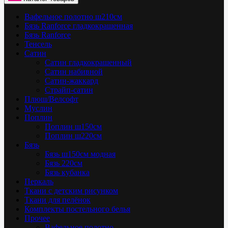
Вафельное полотно ш210см
Бязь Ranforce гладкокрашенная
Бязь Ranforce
Тенсель
Сатин
Сатин гладкокрашенный
Сатин набивной
Сатин-жаккард
Страйп-сатин
Плюш/Велсофт
Муслин
Поплин
Поплин ш150см
Поплин ш220см
Бязь
Бязь ш150см модная
Бязь 220см
Бязь кубанка
Перкаль
Ткани с детским рисунком
Ткани для пелёнок
Комплекты постельного белья
Прочее
Вафельное полотно