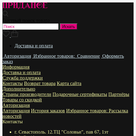
Быстрый поиск товара
Доставка и оплата
Авторизация
Избранное
товаров:
Сравнение
Оформить
заказ
Информация
Доставка и оплата
Служба поддержки
Контакты
Возврат товара
Карта сайта
Дополнительно
Страны производители
Подарочные сертификаты
Партнёры
Товары со скидкой
Авторизация
Авторизация
История заказов
Избранное
товаров:
Рассылка
новостей
Контакты
г. Севастополь. 12.ТЦ "Соловьи", пав 67, 1эт