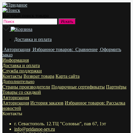
Быстрый поиск товара
Доставка и оплата
Авторизация
Избранное
товаров:
Сравнение
Оформить
заказ
Информация
Доставка и оплата
Служба поддержки
Контакты
Возврат товара
Карта сайта
Дополнительно
Страны производители
Подарочные сертификаты
Партнёры
Товары со скидкой
Авторизация
Авторизация
История заказов
Избранное
товаров:
Рассылка
новостей
Контакты
г. Севастополь. 12.ТЦ "Соловьи", пав 67, 1эт
info@pridanoe-sev.ru