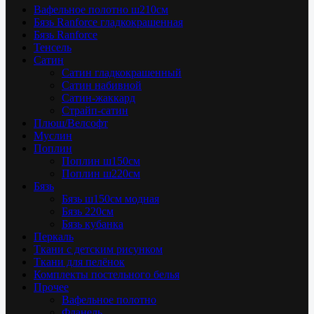
Вафельное полотно ш210см
Бязь Ranforce гладкокрашенная
Бязь Ranforce
Тенсель
Сатин
Сатин гладкокрашенный
Сатин набивной
Сатин-жаккард
Страйп-сатин
Плюш/Велсофт
Муслин
Поплин
Поплин ш150см
Поплин ш220см
Бязь
Бязь ш150см модная
Бязь 220см
Бязь кубанка
Перкаль
Ткани с детским рисунком
Ткани для пелёнок
Комплекты постельного белья
Прочее
Вафельное полотно
Фланель