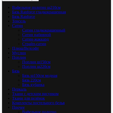
Вафельное полотно ш210см
Бязь Ranforce гладкокрашенная
Бязь Ranforce
Тенсель
Сатин
Сатин гладкокрашенный
Сатин набивной
Сатин-жаккард
Страйп-сатин
Плюш/Велсофт
Муслин
Поплин
Поплин ш150см
Поплин ш220см
Бязь
Бязь ш150см модная
Бязь 220см
Бязь кубанка
Перкаль
Ткани с детским рисунком
Ткани для пелёнок
Комплекты постельного белья
Прочее
Вафельное полотно