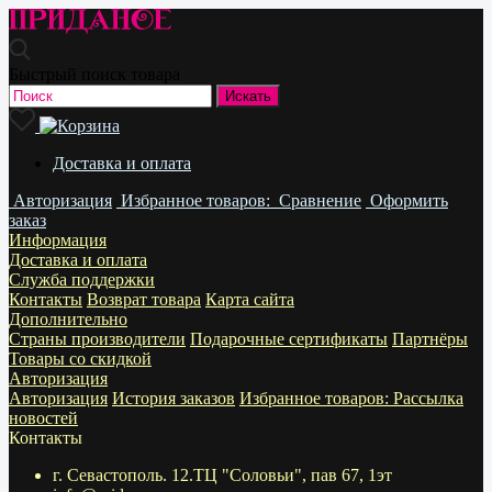
Быстрый поиск товара
Доставка и оплата
Авторизация
Избранное
товаров:
Сравнение
Оформить
заказ
Информация
Доставка и оплата
Служба поддержки
Контакты
Возврат товара
Карта сайта
Дополнительно
Страны производители
Подарочные сертификаты
Партнёры
Товары со скидкой
Авторизация
Авторизация
История заказов
Избранное
товаров:
Рассылка
новостей
Контакты
г. Севастополь. 12.ТЦ "Соловьи", пав 67, 1эт