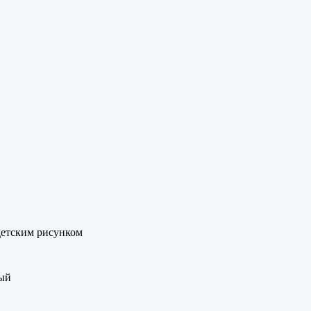
 детским рисунком
ый