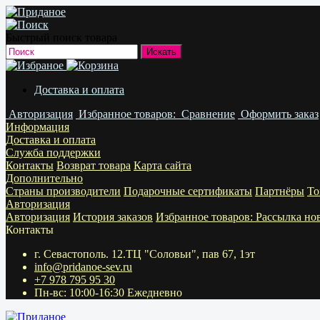
Быстрый поиск товара
Доставка и оплата
Авторизация
Избранное
товаров:
Сравнение
Оформить заказ
Информация
Доставка и оплата
Служба поддержки
Контакты
Возврат товара
Карта сайта
Дополнительно
Страны производители
Подарочные сертификаты
Партнёры
То
Авторизация
Авторизация
История заказов
Избранное
товаров:
Рассылка но
Контакты
г. Севастополь. 12.ТЦ "Соловьи", пав 67, 1эт
info@pridanoe-sev.ru
+7 978 795 95 30
Пн-вс: 10:00-16:30 Ежедневно