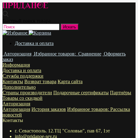
Быстрый поиск товара
Доставка и оплата
Авторизация
Избранное
товаров:
Сравнение
Оформить
заказ
Информация
Доставка и оплата
Служба поддержки
Контакты
Возврат товара
Карта сайта
Дополнительно
Страны производители
Подарочные сертификаты
Партнёры
Товары со скидкой
Авторизация
Авторизация
История заказов
Избранное
товаров:
Рассылка
новостей
Контакты
г. Севастополь. 12.ТЦ "Соловьи", пав 67, 1эт
info@pridanoe-sev.ru