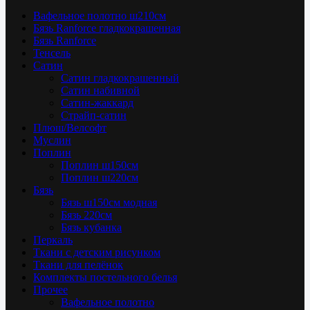
Вафельное полотно ш210см
Бязь Ranforce гладкокрашенная
Бязь Ranforce
Тенсель
Сатин
Сатин гладкокрашенный
Сатин набивной
Сатин-жаккард
Страйп-сатин
Плюш/Велсофт
Муслин
Поплин
Поплин ш150см
Поплин ш220см
Бязь
Бязь ш150см модная
Бязь 220см
Бязь кубанка
Перкаль
Ткани с детским рисунком
Ткани для пелёнок
Комплекты постельного белья
Прочее
Вафельное полотно